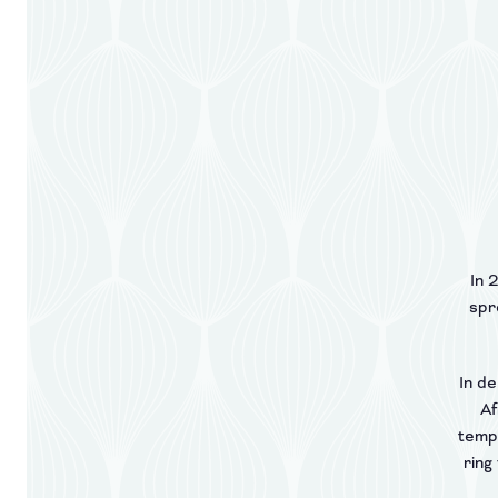
In 
spr
In de
Af
temp
ring