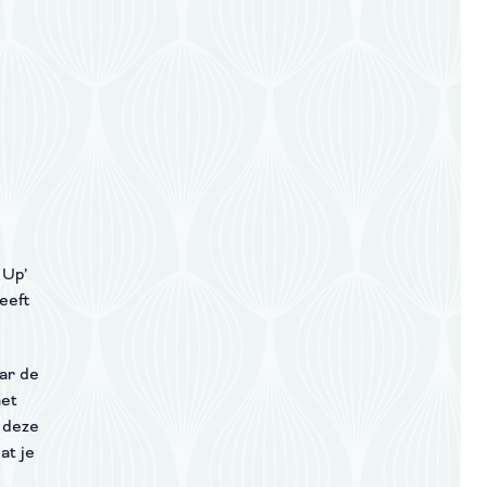
 Up’
eeft
aar de
met
 deze
at je