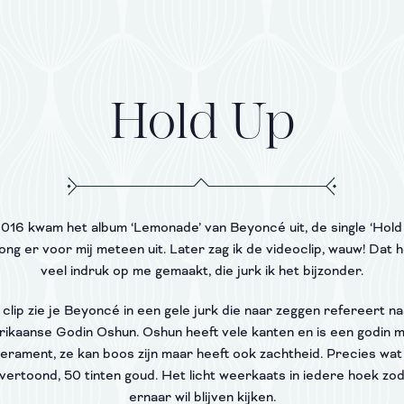
Hold Up
2016 kwam het album ‘Lemonade’ van Beyoncé uit, de single ‘Hold
ong er voor mij meteen uit. Later zag ik de videoclip, wauw! Dat h
veel indruk op me gemaakt, die jurk ik het bijzonder.
 clip zie je Beyoncé in een gele jurk die naar zeggen refereert n
rikaanse Godin Oshun. Oshun heeft vele kanten en is een godin 
erament, ze kan boos zijn maar heeft ook zachtheid. Precies wat
 vertoond, 50 tinten goud. Het licht weerkaats in iedere hoek zod
ernaar wil blijven kijken.