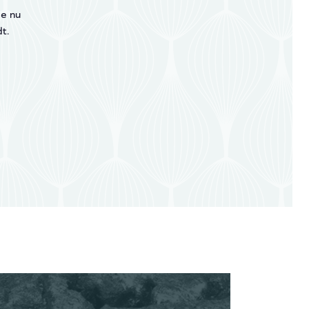
je nu
t.