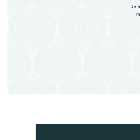
Je h
m