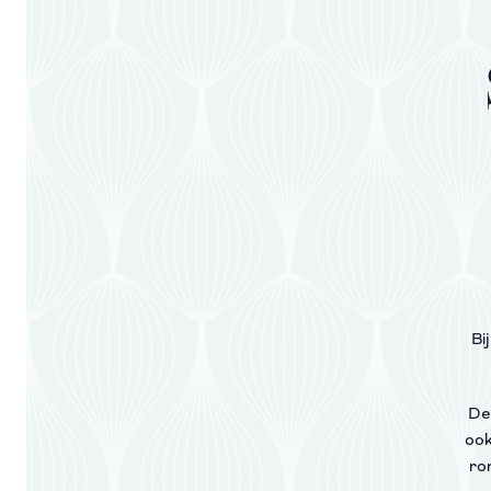
Bi
De 
ook
ro