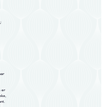
a
aar
s er
eke,
nt.