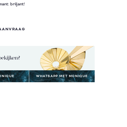
ant: briljant!
 AANVRAAG
bekijken?
ONIQUE
WHATSAPP MET MONIQUE